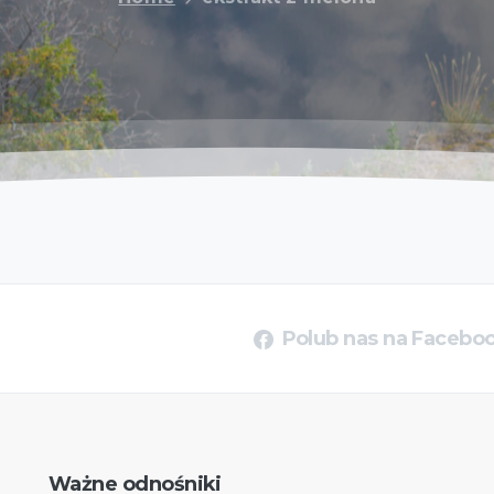
Polub nas na Facebo
Ważne
odnośniki