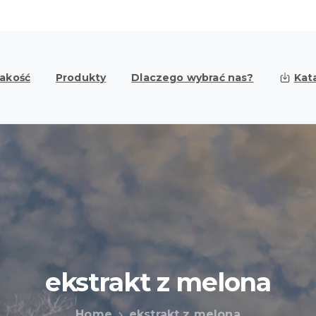
Jakość
Produkty
Dlaczego wybrać nas?
Kat
ekstrakt
z
melona
Home
ekstrakt z melona